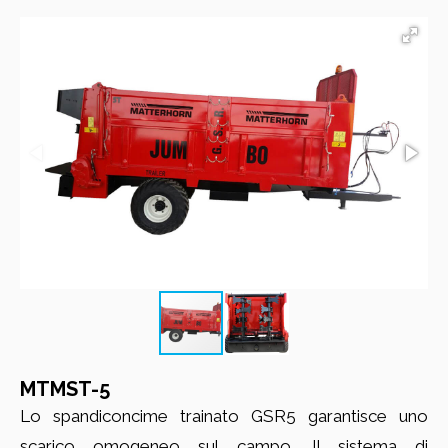
MTMST-5
Lo spandiconcime trainato GSR5 garantisce uno
scarico omogeneo sul campo. Il sistema di