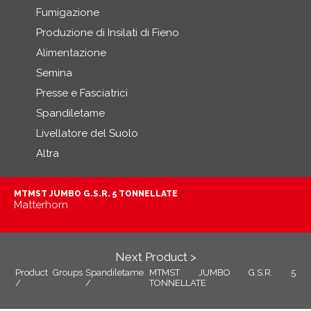
Fumigazione
Produzione di Insilati di Fieno
Alimentazione
Semina
Presse e Fasciatrici
Spandiletame
Livellatore del Suolo
Altra
MTMST JUMBO G.S.R. 5 TONNELLATE
Matterhorn
Next Product >
Product Groups
Spandiletame
MTMST JUMBO G.S.R. 5
/
/
TONNELLATE