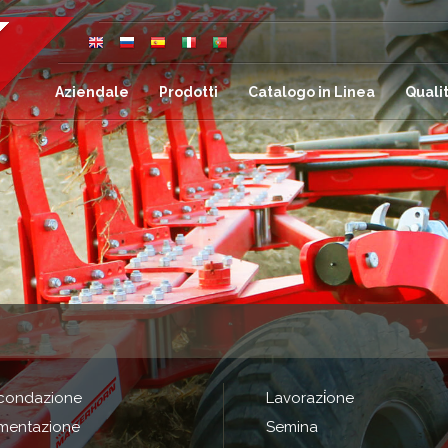
Aziendale
Prodotti
Catalogo in Linea
Quali
condazione
Lavorazi̇one
imentazione
Semina