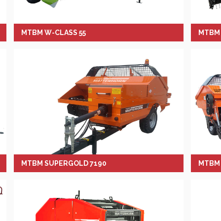
MTBM W-CLASS 55
MTBM 
MTBM SUPERGOLD 7190
MTBM 