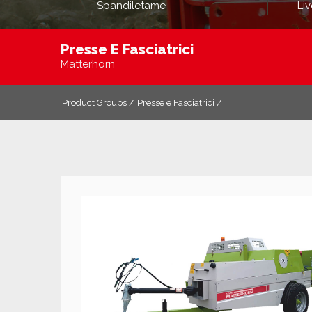
Spandiletame
Liv
Presse E Fasciatrici
Matterhorn
Product Groups /
Presse e Fasciatrici /