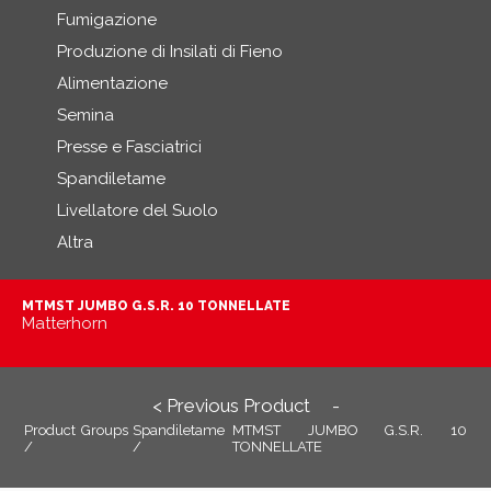
Fumigazione
Produzione di Insilati di Fieno
Alimentazione
Semina
Presse e Fasciatrici
Spandiletame
Livellatore del Suolo
Altra
MTMST JUMBO G.S.R. 10 TONNELLATE
Matterhorn
< Previous Product
-
Product Groups
Spandiletame
MTMST JUMBO G.S.R. 10
/
/
TONNELLATE