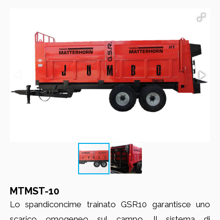
MTMST-10
Lo spandiconcime trainato GSR10 garantisce uno
scarico omogeneo sul campo. Il sistema di