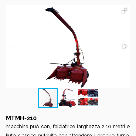
MTMH-210
Macchina può con, falciatrice larghezza 2,10 metri e
liuto classico nutrivite con attendere il proprio turno.