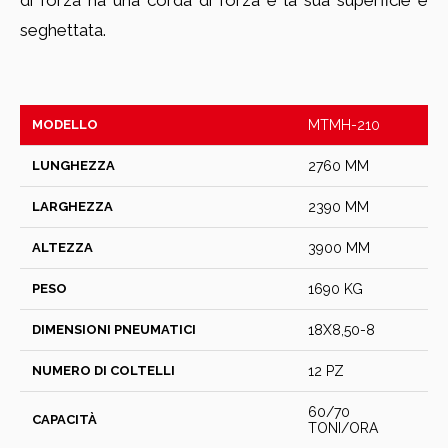
di forza ha una corda di forza e la sua superficie è
seghettata.
MODELLO
MTMH-210
LUNGHEZZA
2760 MM
LARGHEZZA
2390 MM
ALTEZZA
3900 MM
PESO
1690 KG
DIMENSIONI PNEUMATICI
18X8,50-8
NUMERO DI COLTELLI
12 PZ
60/70
CAPACITÀ
TONI/ORA