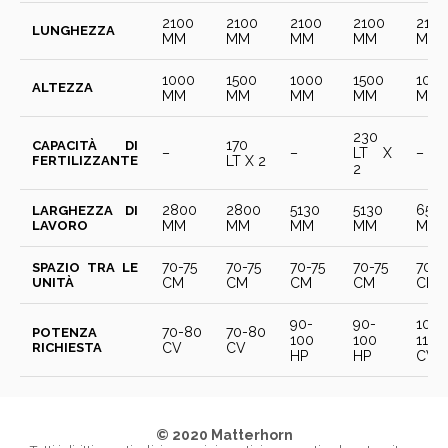
2100
2100
2100
2100
2100
LUNGHEZZA
MM
MM
MM
MM
MM
1000
1500
1000
1500
100
ALTEZZA
MM
MM
MM
MM
MM
230
170
CAPACITÀ DI
–
–
LT X
–
FERTILIZZANTE
LT X 2
2
2800
2800
5130
5130
650
LARGHEZZA DI
LAVORO
MM
MM
MM
MM
MM
70-75
70-75
70-75
70-75
70-7
SPAZIO TRA LE
UNITÀ
CM
CM
CM
CM
CM
90-
90-
100-
70-80
70-80
POTENZA
100
100
110
RICHIESTA
CV
CV
HP
HP
CV
© 2020 Matterhorn