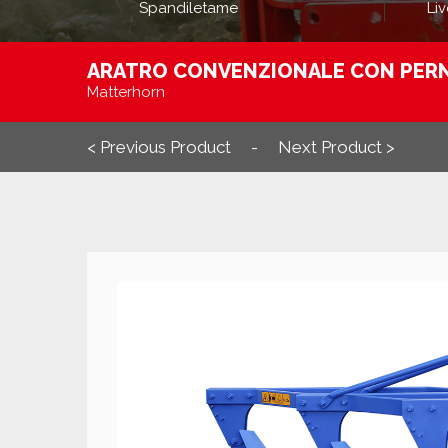
Spandiletame
Liv
ARATRO CONVENZIONALE CON PERN
Matterhorn
< Previous Product
Next Product >
-