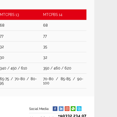
MTCPBS 13
MTCPBS 14
68
68
77
77
32
35
30
32
340 / 450 / 610
350 / 460 / 620
65-75 / 70-80 / 80-
70-80 / 85-85 / 90-
95
100
Social Media:
+90332 234 07