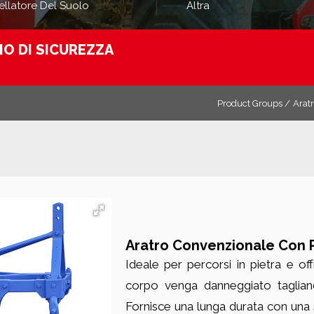
ellatore Del Suolo
Altra
O DI SICUREZZA
Product Groups /
Aratr
Aratro Convenzionale Con P
Ideale per percorsi in pietra e o
corpo venga danneggiato taglian
Fornisce una lunga durata con una s