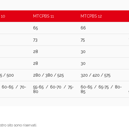
 10
MTCPBS 11
MTCPBS 12
65
66
73
75
28
30
28
30
5 / 500
280 / 380 / 525
320 / 420 / 575
 60-65 / 70-
55-65 / 60-70 / 75-
60-65 / 65-75 / 80-
80
85
stro sito sono riservati.