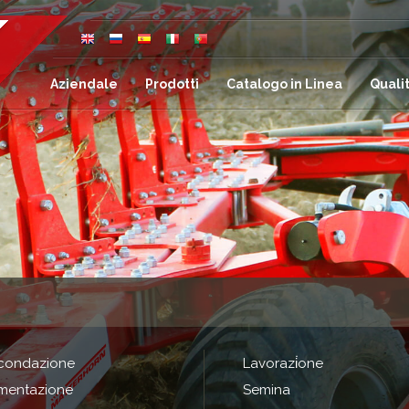
Aziendale
Prodotti
Catalogo in Linea
Quali
condazione
Lavorazi̇one
imentazione
Semina